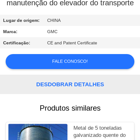
CONTROLE
manutenção do elevador do transporte
DA
Lugar de origem:
CHINA
QUALIDADE
Marca:
GMC
CONTACTE-
Certificação:
CE and Patent Certificate
NOS
FALE CONOSCO!
PEÇA
UMAS
DESDOBRAR DETALHES
CITAÇÕES
Produtos similares
NOTÍCIA
Metal de 5 toneladas
galvanizado quente do