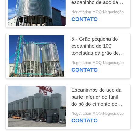
escaninho de aço da
grão de alimentação
Negotiation MOQ:Negociação
para a planta seca do
CONTATO
almofariz da indústria
de cultivo
5 - Grão pequena do
escaninho de 100
toneladas da grão de
alimentação para a
Negotiation MOQ:Negociação
exploração avícola da
CONTATO
galinha personalizada
Escaninhos de aço da
parte inferior do funil
do pó do cimento do
escaninho/areia da
Negotiation MOQ:Negociação
grão de alimentação do
CONTATO
armazenamento