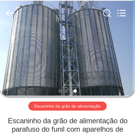
aço
da
grão
fornecedor.
Copyright
©
2020
-
CASA
2021
steelgrainbin.com.
All
Rights
Reserved.
PRODUTOS
SOBRE
NÓS
EXCURSÃO
DA
Escaninho da grão de alimentação
FÁBRICA
Escaninho da grão de alimentação do
parafuso do funil com aparelhos de